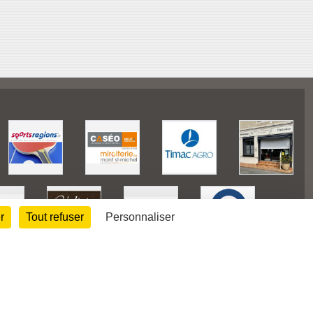
r
Tout refuser
Personnaliser
128222
visites
Informations légales
Signaler un contenu inapproprié