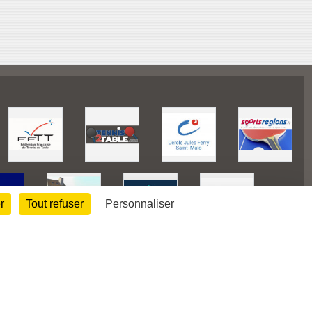
r
Tout refuser
Personnaliser
128439
visites
Informations légales
Signaler un contenu inapproprié