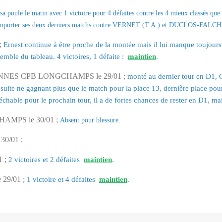
a poule le matin avec 1 victoire pour 4 défaites contre les 4 mieux classés que 
e remporter ses deux derniers matchs contre VERNET (T.A.) et DUCLOS-FALC
;
Ernest continue à être proche de la montée mais il lui manque toujours ce
semble du tableau. 4 victoires, 1 défaite :
maintien
.
 RENNES CPB LONGCHAMPS le 29/01 ;
monté au dernier tour en D1, G
 la suite ne gagnant plus que le match pour la place 13, dernière place p
péchable pour le prochain tour, il a de fortes chances de rester en D1, mai
HAMPS le 30/01 ;
Absent pour blessure.
30/01 ;
1 ;
2 victoires et 2 défaites
maintien
.
 29/01 ;
1 victoire et 4 défaites
maintien
.