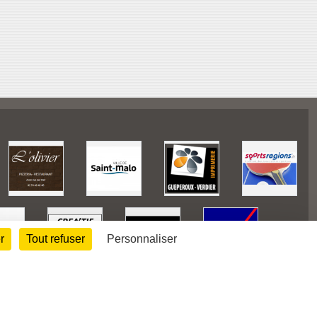
r
Tout refuser
Personnaliser
128346
visites
Informations légales