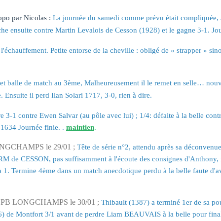
opo par Nicolas :
La journée du samedi comme prévu était compliquée, 
ache ensuite contre Martin Levalois de Cesson (1928) et le gagne 3-1. Jou
échauffement. Petite entorse de la cheville : obligé de « strapper » sino
 balle de match au 3ème, Malheureusement il le remet en selle… nouvelle
Ensuite il perd Ilan Solari 1717, 3-0, rien à dire.
e 3-1 contre Ewen Salvar (au pôle avec lui) ; 1/4: défaite à la belle co
1634 Journée finie. .
maintien
.
ONGCHAMPS le 29/01 ;
Tête de série n°2, attendu après sa déconvenue
M de CESSON, pas suffisamment à l'écoute des consignes d'Anthony, il 
à 1. Termine 4ème dans un match anecdotique perdu à la belle faute d'av
S CPB LONGCHAMPS le 30/01
;
Thibault (1387) a terminé 1er de sa p
86) de Montfort 3/1 avant de perdre Liam BEAUVAIS à la belle pour fi