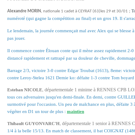
;
T
Alexandre MORIN
, nationale 1 cadet
à CEYRAT (63)les 29 et 30/01
numéroté (qui gagne la compétition au final) et un gros 19. Il s'arr
Le lendemain, la journée commençait mal avec Alex qui se blesse à l'
pas jouer.
Il commence contre Élouan conte qui il mène assez rapidement 2-0 et
distancé rapidement et rattrapé par sa douleur de cheville, dommage. 
Barrage 2/3, victoire 3-0 contre Edgar Troubat (1613), 8eme: victoir
contre Leroy-Stelea 1621 Demie ko: défaite 1-3 contre Tom boyard 
départementale 1 minime à RENNES CPB L
Esteban NICOLE
,
tous ces adversaires jusqu'en demi-finale. En demi, contre GUILLER
surmotivé pour l'occasion. Un peu de malchance en plus, défaite 3 
végéter en D1 un tour de plus :
maintien
départementale 1 senior à RENNE
Thibault GUYONVARC'H
,
1/4 à la belle 15/13. En match de classement, il bat COIGNAT (14