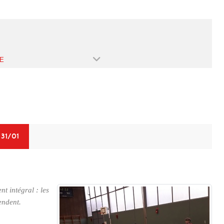
E
 31/01
nt intégral : les
endent.