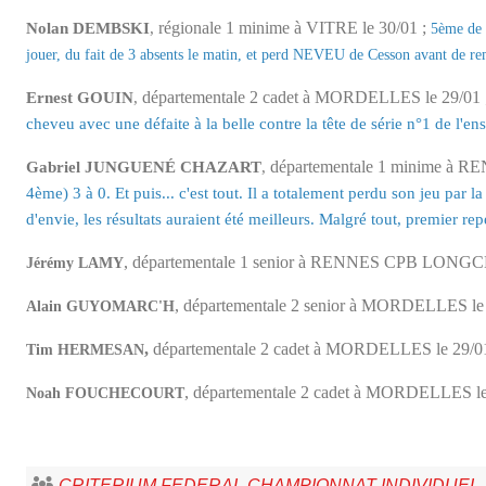
régionale 1
minime à VITRE le 30/01 ;
Nolan DEMBSKI
,
5ème de s
jouer, du fait de 3 absents le matin, et perd NEVEU de Cesson avant d
départementale 2 cadet à MORDELLES le 29/01 
Ernest GOUIN
,
cheveu avec une défaite à la belle contre la tête de série n°1 de l'en
départementale 1 minime à
Gabriel JUNGUENÉ CHAZART
,
4ème) 3 à 0. Et puis... c'est tout. Il a totalement perdu son jeu par
d'envie, les résultats auraient été meilleurs. Malgré tout, premier re
, départementale 1 senior à RENNES CPB LONGC
Jérémy LAMY
, départementale 2 senior à MORDELLES le 
Alain GUYOMARC'H
,
départementale 2 cadet à MORDELLES le 29/0
Tim HERMESAN
,
départementale 2 cadet à MORDELLES le
Noah FOUCHECOURT
CRITERIUM FEDERAL CHAMPIONNAT INDIVIDUEL