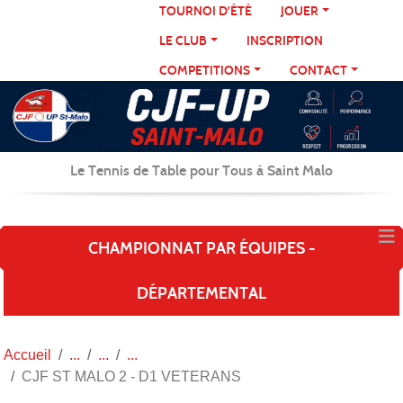
Panneau de gestion des cookies
TOURNOI D'ÉTÉ
JOUER
LE CLUB
INSCRIPTION
COMPETITIONS
CONTACT
Le Tennis de Table pour Tous à Saint Malo
CHAMPIONNAT PAR ÉQUIPES -
DÉPARTEMENTAL
Accueil
CJF ST MALO 2 - D1 VETERANS