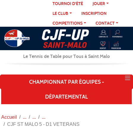
Panneau de gestion des cookies
TOURNOI D'ÉTÉ
JOUER
LE CLUB
INSCRIPTION
COMPETITIONS
CONTACT
Le Tennis de Table pour Tous à Saint Malo
CHAMPIONNAT PAR ÉQUIPES -
DÉPARTEMENTAL
Accueil
CJF ST MALO 5 - D1 VETERANS