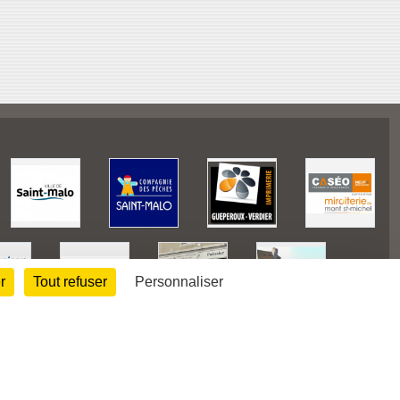
r
Tout refuser
Personnaliser
128145
visites
Informations légales