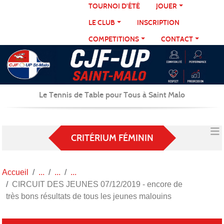
Panneau de gestion des cookies
TOURNOI D'ÉTÉ
JOUER
LE CLUB
INSCRIPTION
COMPETITIONS
CONTACT
Le Tennis de Table pour Tous à Saint Malo
CRITÉRIUM FÉMININ
Accueil
CIRCUIT DES JEUNES 07/12/2019 - encore de
très bons résultats de tous les jeunes malouins