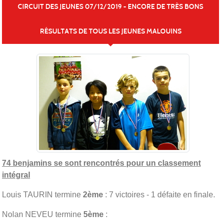
CIRCUIT DES JEUNES 07/12/2019 - ENCORE DE TRÈS BONS
RÉSULTATS DE TOUS LES JEUNES MALOUINS
Publiée le
08 déc. 2019
74 benjamins se sont rencontrés pour un classement
intégral
Louis TAURIN termine
2ème
: 7 victoires - 1 défaite en finale.
Nolan NEVEU termine
5ème
: