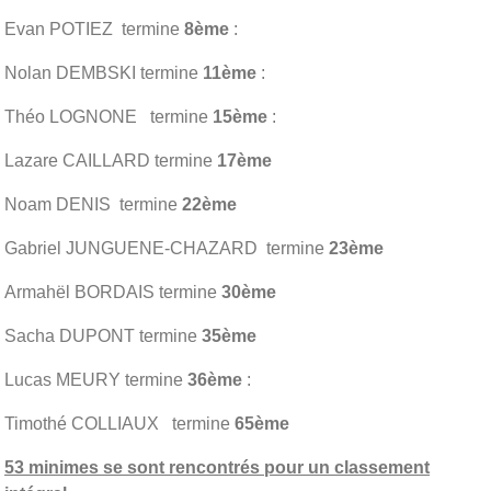
Evan POTIEZ termine
8ème
:
Nolan DEMBSKI termine
11ème
:
Théo LOGNONE termine
15ème
:
Lazare CAILLARD termine
17ème
Noam DENIS termine
22ème
Gabriel JUNGUENE-CHAZARD termine
23ème
Armahël BORDAIS termine
30ème
Sacha DUPONT termine
35ème
Lucas MEURY termine
36ème
:
Timothé COLLIAUX termine
65ème
53 minimes se sont rencontrés pour un classement