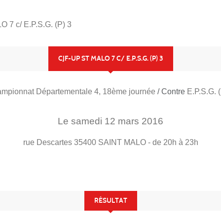
7 c/ E.P.S.G. (P) 3
CJF-UP ST MALO 7 C/ E.P.S.G. (P) 3
mpionnat Départementale 4, 18ème journée
/ Contre
E.P.S.G. (
Le
samedi
12
mars
2016
rue Descartes
35400
SAINT MALO
- de 20h à 23h
RÉSULTAT