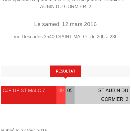
AUBIN DU CORMIER. 2
Le
samedi
12
mars
2016
rue Descartes
35400
SAINT MALO
- de 20h à 23h
RÉSULTAT
CJF-UP ST MALO 7
09
05
ST-AUBIN DU
CORMIER. 2
Publié le
27 févr. 2016