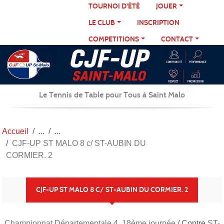
Panneau de gestion des cookies
TOURNOI D'ÉTÉ
JOUER
LE CLUB
INSCRIPTION
COMPETITIONS
CONTACT
Le Tennis de Table pour Tous à Saint Malo
Accueil
CJF-UP ST MALO 8 c/ ST-AUBIN DU
CORMIER. 2
CJF-UP ST MALO 8 C/ ST-AUBIN DU CORMIER. 2
Championnat Départementale 4, 18ème journée
/ Contre
ST-