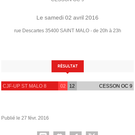
Le
samedi
02
avril
2016
rue Descartes
35400
SAINT MALO
- de 20h à 23h
RÉSULTAT
CJF-UP ST MALO 8
02
12
CESSON OC 9
Publié le
27 févr. 2016