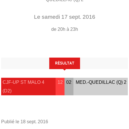
Le
samedi
17
sept.
2016
de 20h à 23h
RÉSULTAT
CJF-UP ST MALO 4
12
02
MED.-QUEDILLAC (Q) 2
(D2)
Publié le
18 sept. 2016