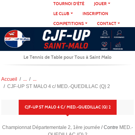
Panneau de gestion des cookies
TOURNOI D'ÉTÉ
JOUER
LE CLUB
INSCRIPTION
COMPETITIONS
CONTACT
Le Tennis de Table pour Tous à Saint Malo
Accueil
CJF-UP ST MALO 4 c/ MED.-QUEDILLAC (Q) 2
CJF-UP ST MALO 4 C/ MED.-QUEDILLAC (Q) 2
Championnat Départementale 2, 1ère journée
/ Contre
MED.-
QUEDILLAC (Q) 2