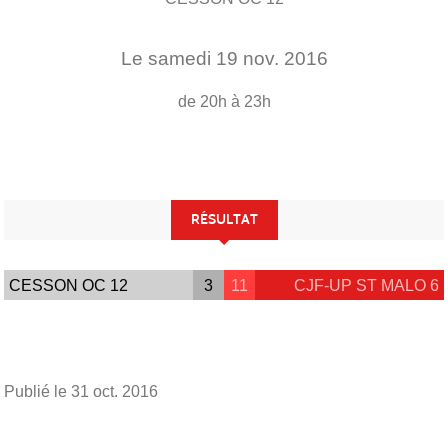
Le
samedi
19
nov.
2016
de 20h à 23h
RÉSULTAT
CESSON OC 12
3
11
CJF-UP ST MALO 6
Publié le
31 oct. 2016