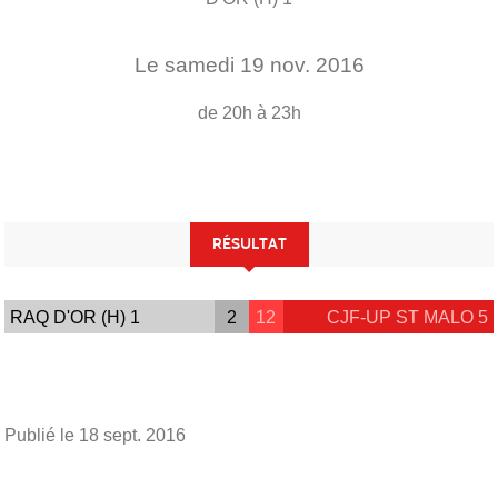
Le
samedi
19
nov.
2016
de 20h à 23h
RÉSULTAT
RAQ D'OR (H) 1
2
12
CJF-UP ST MALO 5
Publié le
18 sept. 2016