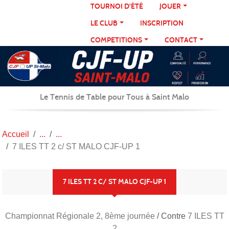
Panneau de gestion des cookies
TOURNOI D'ÉTÉ
JOUER
LE CLUB
INSCRIPTION
COMPETITIONS
CONTACT
Le Tennis de Table pour Tous à Saint Malo
Accueil
7 ILES TT 2 c/ ST MALO CJF-UP 1
7 ILES TT 2 C/ ST MALO CJF-UP 1
Championnat Régionale 2, 8ème journée
/ Contre
7 ILES TT
2