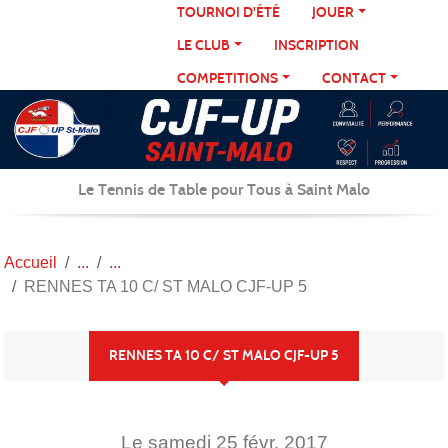
Panneau de gestion des cookies
TOURNOI D'ÉTÉ
JOUER
LE CLUB
INSCRIPTION
COMPETITIONS
CONTACT
Le Tennis de Table pour Tous à Saint Malo
Accueil
RENNES TA 10 C/ ST MALO CJF-UP 5
RENNES TA 10 C/ ST MALO CJF-UP 5
Le
samedi
25
févr.
2017