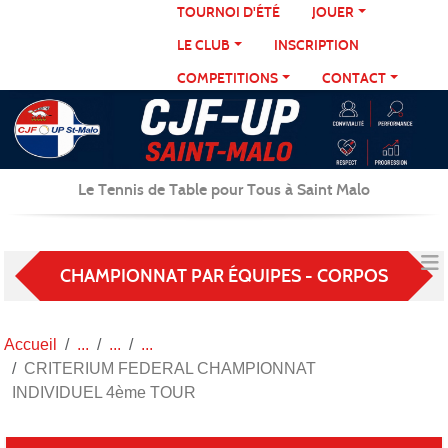
Panneau de gestion des cookies
TOURNOI D'ÉTÉ
JOUER
LE CLUB
INSCRIPTION
COMPETITIONS
CONTACT
Le Tennis de Table pour Tous à Saint Malo
CHAMPIONNAT PAR ÉQUIPES - CORPOS
Accueil
CRITERIUM FEDERAL CHAMPIONNAT
INDIVIDUEL 4ème TOUR