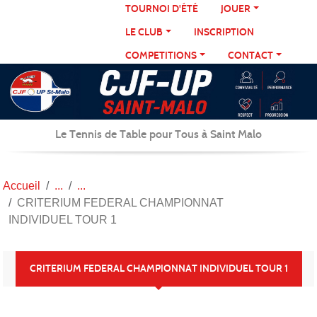
Panneau de gestion des cookies
TOURNOI D'ÉTÉ
JOUER
LE CLUB
INSCRIPTION
COMPETITIONS
CONTACT
Le Tennis de Table pour Tous à Saint Malo
Accueil
CRITERIUM FEDERAL CHAMPIONNAT
INDIVIDUEL TOUR 1
CRITERIUM FEDERAL CHAMPIONNAT INDIVIDUEL TOUR 1