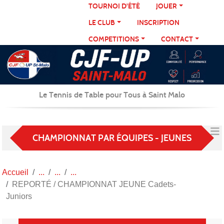
Panneau de gestion des cookies
TOURNOI D'ÉTÉ
JOUER
LE CLUB
INSCRIPTION
COMPETITIONS
CONTACT
Le Tennis de Table pour Tous à Saint Malo
CHAMPIONNAT PAR ÉQUIPES - JEUNES
Accueil
REPORTÉ / CHAMPIONNAT JEUNE Cadets-
Juniors