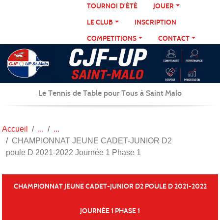
Panneau de gestion des cookies
TOURNOI D'ÉTÉ
JOUER
LE CLUB
INSCRIPTION
COMPETITIONS
CONTACT
Le Tennis de Table pour Tous à Saint Malo
Accueil
CHAMPIONNAT JEUNE CADET-JUNIOR D2
poule D 2021-2022 Journée 1 Phase 1
CHAMPIONNAT JEUNE CADET-JUNIOR D2 POULE D 2021-2022
JOURNÉE 1 PHASE 1