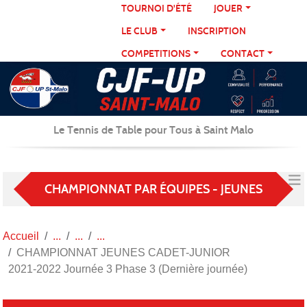
Panneau de gestion des cookies
TOURNOI D'ÉTÉ
JOUER
LE CLUB
INSCRIPTION
COMPETITIONS
CONTACT
Le Tennis de Table pour Tous à Saint Malo
CHAMPIONNAT PAR ÉQUIPES - JEUNES
Accueil
CHAMPIONNAT JEUNES CADET-JUNIOR
2021-2022 Journée 3 Phase 3 (Dernière journée)