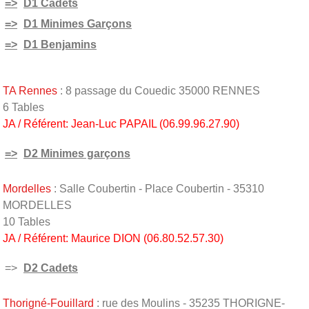
=>
D1 Cadets
=>
D1 Minimes Garçons
=>
D1 Benjamins
TA Rennes
: 8 passage du Couedic 35000 RENNES
6 Tables
JA / Référent: Jean-Luc PAPAIL (06.99.96.27.90)
=>
D2 Minimes garçons
Mordelles
: Salle Coubertin - Place Coubertin - 35310
MORDELLES
10 Tables
JA / Référent: Maurice DION (06.80.52.57.30)
=>
D2 Cadets
Thorigné-Fouillard
: rue des Moulins - 35235 THORIGNE-