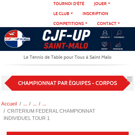
Panneau de gestion des cookies
TOURNOI D'ÉTÉ
JOUER
LE CLUB
INSCRIPTION
COMPETITIONS
CONTACT
Le Tennis de Table pour Tous à Saint Malo
CHAMPIONNAT PAR ÉQUIPES - CORPOS
Accueil
CRITERIUM FEDERAL CHAMPIONNAT
INDIVIDUEL TOUR 1