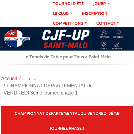
Panneau de gestion des cookies
TOURNOI D'ÉTÉ
JOUER
LE CLUB
INSCRIPTION
COMPETITIONS
CONTACT
Le Tennis de Table pour Tous à Saint Malo
Accueil
CHAMPIONNAT DEPARTEMENTAL du
VENDREDI 3ème journée phase 1
CHAMPIONNAT DEPARTEMENTAL DU VENDREDI 3ÈME
JOURNÉE PHASE 1