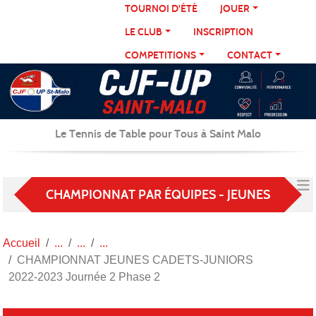
Panneau de gestion des cookies
TOURNOI D'ÉTÉ
JOUER
LE CLUB
INSCRIPTION
COMPETITIONS
CONTACT
Le Tennis de Table pour Tous à Saint Malo
CHAMPIONNAT PAR ÉQUIPES - JEUNES
Accueil
CHAMPIONNAT JEUNES CADETS-JUNIORS
2022-2023 Journée 2 Phase 2