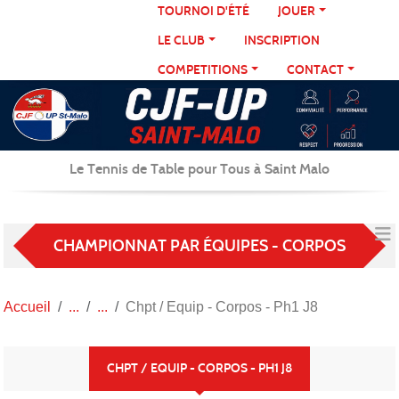
Panneau de gestion des cookies
TOURNOI D'ÉTÉ
JOUER
LE CLUB
INSCRIPTION
COMPETITIONS
CONTACT
Le Tennis de Table pour Tous à Saint Malo
CHAMPIONNAT PAR ÉQUIPES - CORPOS
Accueil
Chpt / Equip - Corpos - Ph1 J8
CHPT / EQUIP - CORPOS - PH1 J8