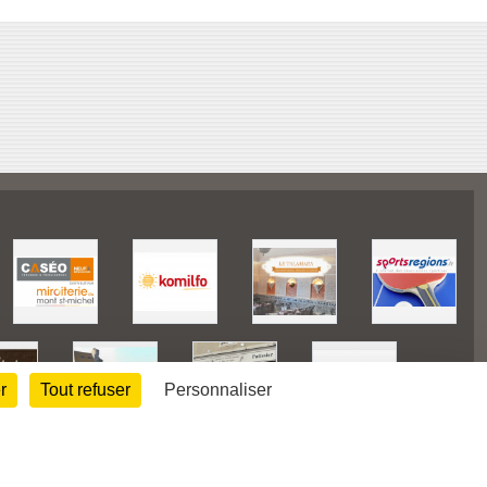
r
Tout refuser
Personnaliser
128233
visites