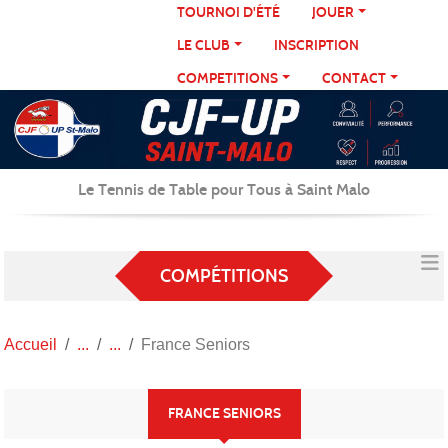
Panneau de gestion des cookies
TOURNOI D'ÉTÉ
JOUER
LE CLUB
INSCRIPTION
COMPETITIONS
CONTACT
Le Tennis de Table pour Tous à Saint Malo
COMPÉTITIONS
Accueil
France Seniors
FRANCE SENIORS