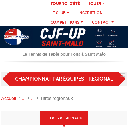
Panneau de gestion des cookies
TOURNOI D'ÉTÉ
JOUER
LE CLUB
INSCRIPTION
COMPETITIONS
CONTACT
Le Tennis de Table pour Tous à Saint Malo
CHAMPIONNAT PAR ÉQUIPES - RÉGIONAL
Accueil
Titres regionaux
TITRES REGIONAUX