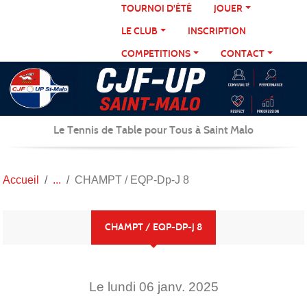
Panneau de gestion des cookies
TOURNOI D'ÉTÉ
JOUER
LE CLUB
INSCRIPTION
COMPETITIONS
CONTACT
Le Tennis de Table pour Tous à Saint Malo
Accueil
CHAMPT / EQP-Dp-J 8
CHAMPT / EQP-DP-J 8
Le
lundi
06
janv.
2025