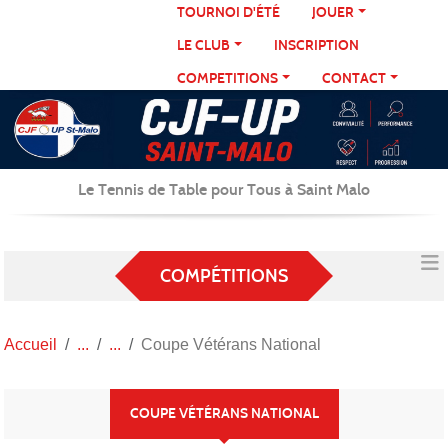
Panneau de gestion des cookies
TOURNOI D'ÉTÉ
JOUER
LE CLUB
INSCRIPTION
COMPETITIONS
CONTACT
Le Tennis de Table pour Tous à Saint Malo
COMPÉTITIONS
Accueil
Coupe Vétérans National
COUPE VÉTÉRANS NATIONAL