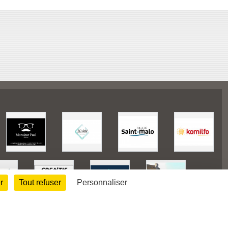
r
Tout refuser
Personnaliser
128297
visites