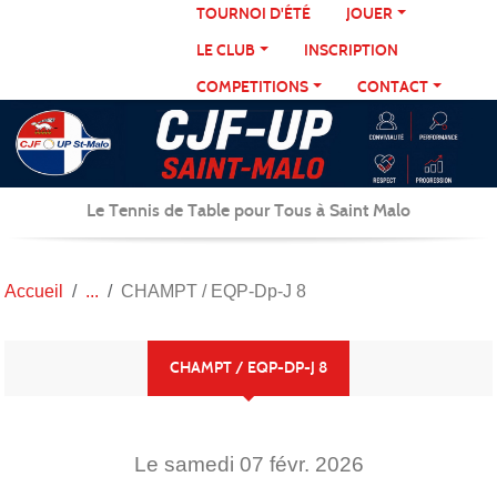
Panneau de gestion des cookies
TOURNOI D'ÉTÉ
JOUER
LE CLUB
INSCRIPTION
COMPETITIONS
CONTACT
Le Tennis de Table pour Tous à Saint Malo
Accueil
CHAMPT / EQP-Dp-J 8
CHAMPT / EQP-DP-J 8
Le
samedi
07
févr.
2026