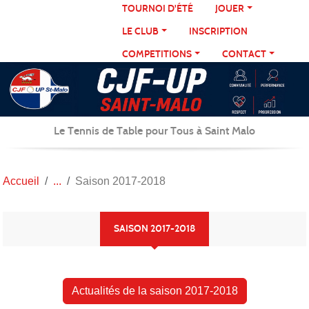
Panneau de gestion des cookies
TOURNOI D'ÉTÉ
JOUER
LE CLUB
INSCRIPTION
COMPETITIONS
CONTACT
Le Tennis de Table pour Tous à Saint Malo
Accueil
Saison 2017-2018
SAISON 2017-2018
Actualités de la saison 2017-2018