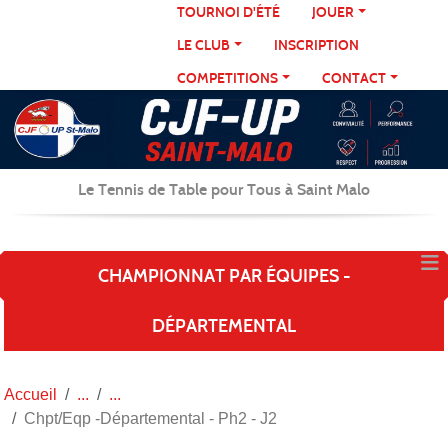
Panneau de gestion des cookies
TOURNOI D'ÉTÉ
JOUER
LE CLUB
INSCRIPTION
COMPETITIONS
CONTACT
Le Tennis de Table pour Tous à Saint Malo
CHAMPIONNAT PAR ÉQUIPES -
DÉPARTEMENTAL
Accueil
Chpt/Eqp -Départemental - Ph2 - J2