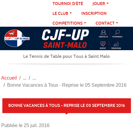
Panneau de gestion des cookies
TOURNOI D'ÉTÉ
JOUER
LE CLUB
INSCRIPTION
COMPETITIONS
CONTACT
Le Tennis de Table pour Tous à Saint Malo
Accueil
Bonne Vacances à Tous - Reprise le 05 Septembre 2016
BONNE VACANCES À TOUS - REPRISE LE 05 SEPTEMBRE 2016
Publiée le
25 juil. 2016