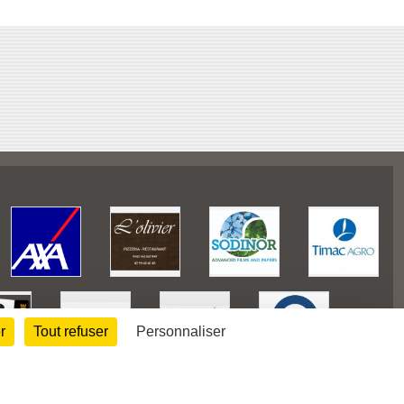
r
Tout refuser
Personnaliser
128215
visites