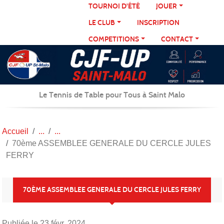
Panneau de gestion des cookies
TOURNOI D'ÉTÉ
JOUER
LE CLUB
INSCRIPTION
COMPETITIONS
CONTACT
Le Tennis de Table pour Tous à Saint Malo
Accueil
70ème ASSEMBLEE GENERALE DU CERCLE JULES
FERRY
70ÈME ASSEMBLEE GENERALE DU CERCLE JULES FERRY
Publiée le
23 févr. 2024