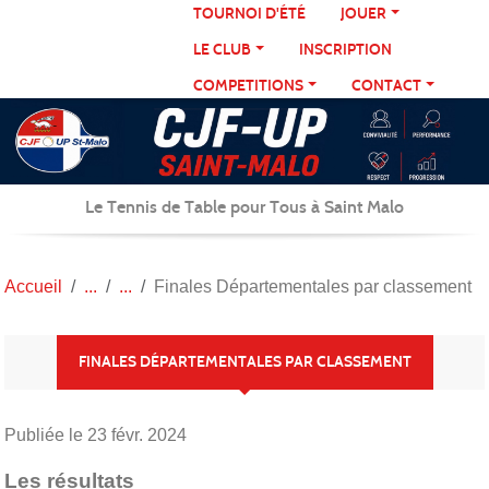
Panneau de gestion des cookies
TOURNOI D'ÉTÉ
JOUER
LE CLUB
INSCRIPTION
COMPETITIONS
CONTACT
Le Tennis de Table pour Tous à Saint Malo
Accueil
Finales Départementales par classement
FINALES DÉPARTEMENTALES PAR CLASSEMENT
Publiée le
23 févr. 2024
Les résultats