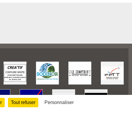
r
Tout refuser
Personnaliser
128191
visites