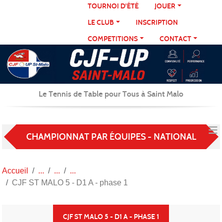
Panneau de gestion des cookies
TOURNOI D'ÉTÉ
JOUER
LE CLUB
INSCRIPTION
COMPETITIONS
CONTACT
Le Tennis de Table pour Tous à Saint Malo
CHAMPIONNAT PAR ÉQUIPES - NATIONAL
Accueil
CJF ST MALO 5 - D1 A - phase 1
CJF ST MALO 5 - D1 A - PHASE 1