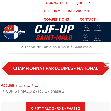
Panneau de gestion des cookies
TOURNOI D'ÉTÉ
JOUER
LE CLUB
INSCRIPTION
COMPETITIONS
CONTACT
Le Tennis de Table pour Tous à Saint Malo
CHAMPIONNAT PAR ÉQUIPES - NATIONAL
Accueil
CJF ST MALO 2 - R3 E - phase 2
CJF ST MALO 2 - R3 E - PHASE 2