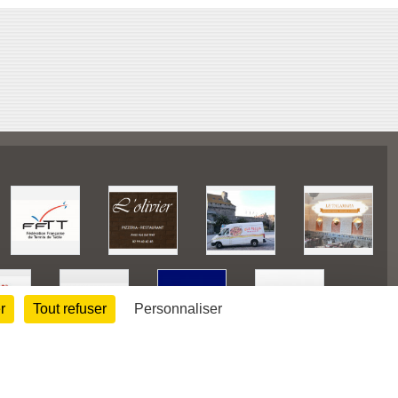
r
Tout refuser
Personnaliser
128161
visites