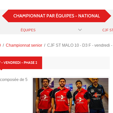
CHAMPIONNAT PAR ÉQUIPES - NATIONAL
ÉQUIPES
0
Championnat senior
CJF ST MALO 10 - D3 F - vendredi -
F - VENDREDI - PHASE 2
 composée de 5