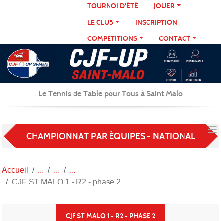
Panneau de gestion des cookies
TOURNOI D'ÉTÉ
JOUER
LE CLUB
INSCRIPTION
COMPETITIONS
CONTACT
Le Tennis de Table pour Tous à Saint Malo
CHAMPIONNAT PAR ÉQUIPES - NATIONAL
Accueil
CJF ST MALO 1 - R2 - phase 2
CJF ST MALO 1 - R2 - PHASE 2