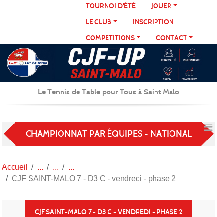
Panneau de gestion des cookies
TOURNOI D'ÉTÉ
JOUER
LE CLUB
INSCRIPTION
COMPETITIONS
CONTACT
Le Tennis de Table pour Tous à Saint Malo
CHAMPIONNAT PAR ÉQUIPES - NATIONAL
Accueil
CJF SAINT-MALO 7 - D3 C - vendredi - phase 2
CJF SAINT-MALO 7 - D3 C - VENDREDI - PHASE 2