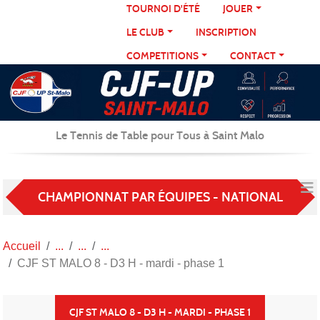
Panneau de gestion des cookies
TOURNOI D'ÉTÉ
JOUER
LE CLUB
INSCRIPTION
COMPETITIONS
CONTACT
Le Tennis de Table pour Tous à Saint Malo
CHAMPIONNAT PAR ÉQUIPES - NATIONAL
Accueil
CJF ST MALO 8 - D3 H - mardi - phase 1
CJF ST MALO 8 - D3 H - MARDI - PHASE 1