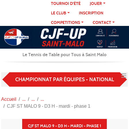
Panneau de gestion des cookies
TOURNOI D'ÉTÉ
JOUER
LE CLUB
INSCRIPTION
COMPETITIONS
CONTACT
Le Tennis de Table pour Tous à Saint Malo
CHAMPIONNAT PAR ÉQUIPES - NATIONAL
Accueil
CJF ST MALO 9 - D3 H - mardi - phase 1
CJF ST MALO 9 - D3 H - MARDI - PHASE 1