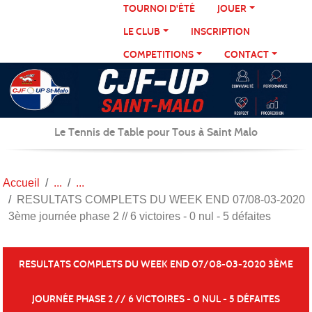
Panneau de gestion des cookies
TOURNOI D'ÉTÉ
JOUER
LE CLUB
INSCRIPTION
COMPETITIONS
CONTACT
Le Tennis de Table pour Tous à Saint Malo
Accueil
RESULTATS COMPLETS DU WEEK END 07/08-03-2020
3ème journée phase 2 // 6 victoires - 0 nul - 5 défaites
RESULTATS COMPLETS DU WEEK END 07/08-03-2020 3ÈME
JOURNÉE PHASE 2 // 6 VICTOIRES - 0 NUL - 5 DÉFAITES
Publiée le
07 mars 2020