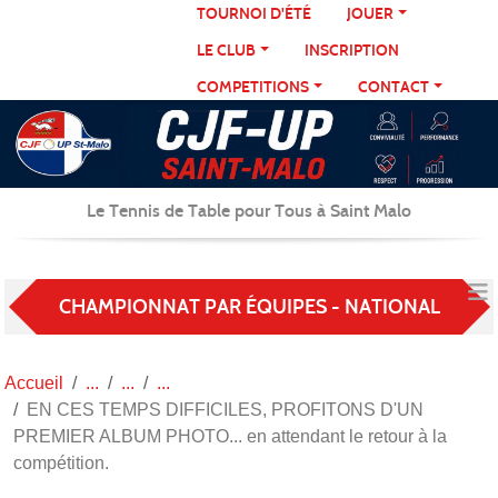
Panneau de gestion des cookies
TOURNOI D'ÉTÉ
JOUER
LE CLUB
INSCRIPTION
COMPETITIONS
CONTACT
Le Tennis de Table pour Tous à Saint Malo
CHAMPIONNAT PAR ÉQUIPES - NATIONAL
Accueil
EN CES TEMPS DIFFICILES, PROFITONS D'UN
PREMIER ALBUM PHOTO... en attendant le retour à la
compétition.