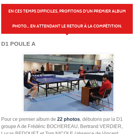
EN CES TEMPS DIFFICILES, PROFITONS D'UN PREMIER ALBUM
PHOTO... EN ATTENDANT LE RETOUR À LA COMPÉTITION.
Publiée le
24 mars 2020
D1 POULE A
Pour ce premier album de
22 photos
, débutons par la D1
groupe A de Frédéric BOCHEREAU, Bertrand VERDIER,
Lucas BEDOUET et Tom NICOLE (absence de Vincent