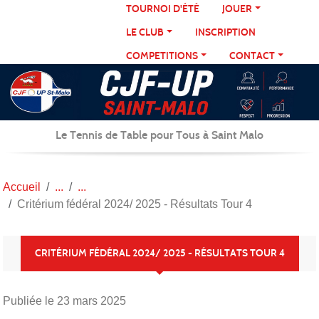
Panneau de gestion des cookies
TOURNOI D'ÉTÉ
JOUER
LE CLUB
INSCRIPTION
COMPETITIONS
CONTACT
Le Tennis de Table pour Tous à Saint Malo
Accueil
Critérium fédéral 2024/ 2025 - Résultats Tour 4
CRITÉRIUM FÉDÉRAL 2024/ 2025 - RÉSULTATS TOUR 4
Publiée le
23 mars 2025