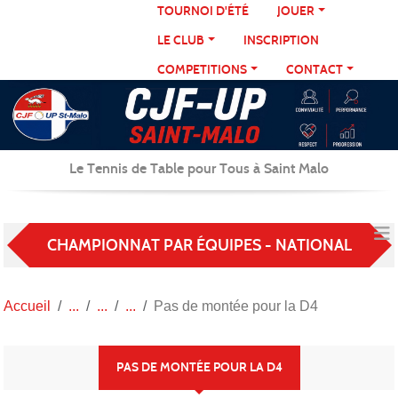
Panneau de gestion des cookies
TOURNOI D'ÉTÉ
JOUER
LE CLUB
INSCRIPTION
COMPETITIONS
CONTACT
Le Tennis de Table pour Tous à Saint Malo
CHAMPIONNAT PAR ÉQUIPES - NATIONAL
Accueil
Pas de montée pour la D4
PAS DE MONTÉE POUR LA D4