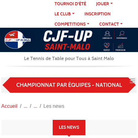
Panneau de gestion des cookies
TOURNOI D'ÉTÉ
JOUER
LE CLUB
INSCRIPTION
COMPETITIONS
CONTACT
Le Tennis de Table pour Tous à Saint Malo
CHAMPIONNAT PAR ÉQUIPES - NATIONAL
Accueil
Les news
LES NEWS